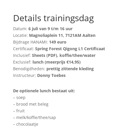
Details trainingsdag
Datum:
6 juli van 9 t/m 16 uur
Locatie:
Magnoliaplein 11, 7121AM Aalten
Bijdrage HANAMI:
149 euro
Certificaat:
Spring Forest Qigong L1 Certificaat
Inclusief:
Sheets (PDF), koffie/thee/water
Exclusief:
lunch (meerprijs €14,95)
Benodigdheden:
prettig zittende kleding
Instructeur:
Donny Toebes
De optionele lunch bestaat uit:
– soep
– brood met beleg
– fruit
– melk/koffie/thee/sap
– chocolaatje